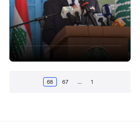
تصفّح
68
67
…
1
المقالات