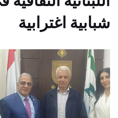
اللبنانية الثقافية 
شبابية اغترابية