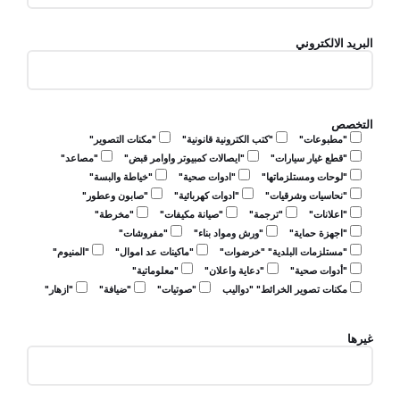
البريد الالكتروني
التخصص
"مطبوعات"
"كتب الكترونية قانونية"
"مكنات التصوير"
"قطع غيار سيارات"
"ايصالات كمبيوتر واوامر قبض"
"مصاعد"
"لوحات ومستلزماتها"
"ادوات صحية"
"خياطة والبسة"
"نحاسيات وشرقيات"
"ادوات كهربائية"
"صابون وعطور"
"اعلانات"
"ترجمة"
"صيانة مكيفات"
"مخرطة"
"اجهزة حماية"
"ورش ومواد بناء"
"مفروشات"
"مستلزمات البلدية" "خرضوات"
"ماكينات عد اموال"
"المنيوم"
"أدوات صحية"
"دعاية واعلان"
"معلوماتية"
مكنات تصوير الخرائط" "دواليب
"صوتيات"
"ضيافة"
"ازهار"
غيرها