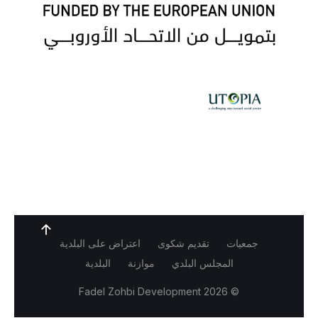
جمعيات
تقديم شكوى
اعتراض على البلدية
المجلس البلدي
موازنة
البلدية
Fadel Zohbi Development
© 2026