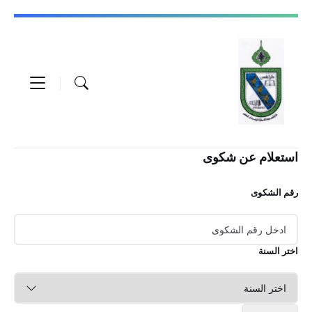
Skip
Skip
Skip
to
to
to
content
footer
main
navigation
استعلام عن شكوى
رقم الشكوى
اختر السنة