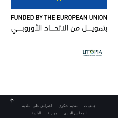
جمعيات
تقديم شكوى
اعتراض على البلدية
المجلس البلدي
موازنة
البلدية