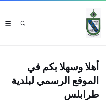
Ski
Ski
Ski
t
t
t
conten
foote
mai
navigatio
أهلا وسهلا بكم في
الموقع الرسمي لبلدية
طرابلس