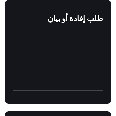
Find
out
more
طلب إفادة أو بيان
Find