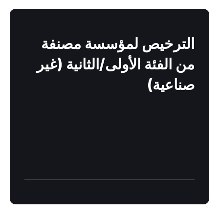
Find
out
more
الترخيص لمؤسسة مصنفة
من الفئة الأولى/الثانية (غير
صناعية)