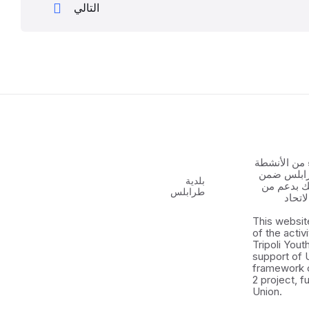
التالي
 من الأنشطة
رابلس ضمن
بلدية
 الشباب ٢ وذلك بدعم من
طرابلس
اتحاد
This websit
of the activ
Tripoli You
support of 
framework 
2 project, 
Union.