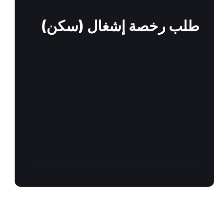
out
more
طلب رخصة إشغال (سكن)