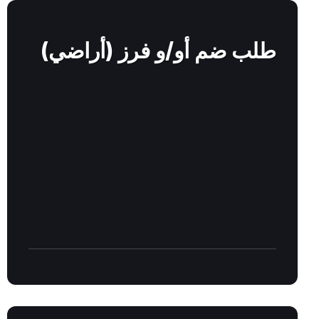
Find
out
more
طلب ضم أو/و فرز (أراضي)
Find