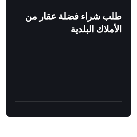
out
more
طلب شراء فضلة عقار من
الأملاك البلدية