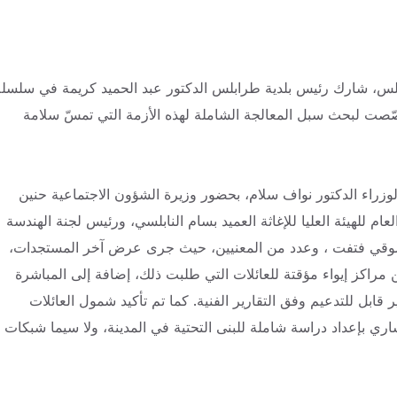
رابلس، شارك رئيس بلدية طرابلس الدكتور عبد الحميد كريمة في سلسلة
ّصت لبحث سبل المعالجة الشاملة لهذه الأزمة التي تمسّ سلامة
زراء الدكتور نواف سلام، بحضور وزيرة الشؤون الاجتماعية حنين
عام للهيئة العليا للإغاثة العميد بسام النابلسي، ورئيس لجنة الهندسة
شوقي فتفت ، وعدد من المعنيين، حيث جرى عرض آخر المستجدات،
 مبنى متصدّعًا ومغادرة 397 عائلة، وتأمين مراكز إيواء مؤقتة للعائلات التي طلبت ذلك، إضافة إلى المباشرة
ف غير قابل للتدعيم وفق التقارير الفنية. كما تم تأكيد شمول العائلات
ي بإعداد دراسة شاملة للبنى التحتية في المدينة، ولا سيما شبكات