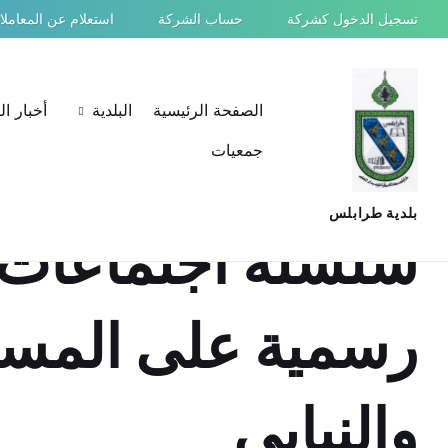
Ski
Ski
Ski
تسجيل الدخول كشركة
حساب الشركة
استعلام عن المعامل
t
t
t
conten
foote
mai
navigatio
الصفحة الرئيسية
البلدية
أخبار ا
جمعيات
بلدية طرابلس
سلسلة اجتماعات 
رسمية على المست
والنيابي