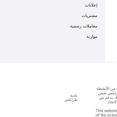
إعلانات
مشتريات
معاملات رسمية
موازنة
 من الأنشطة
رابلس ضمن
بلدية
 الشباب ٢ وذلك بدعم من
طرابلس
اتحاد
This websit
of the activ