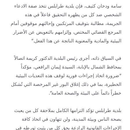
سامة ودخان كثيف، فإن بلدية طرابلس تتخذ صفة الادعاء
الشخصي ضد كل من يظهره التحقيق فاعلاً في هذه
الجريمة، مطالبة بتوقيف المرتكبين وإحالتهم موقوفين أمام
المرجع القضائي المختص، وإلزامهم بالتعويض عن الأضرار
البيئية والمادية والمعنوية الناتجة عن هذا الفعل.”
في السياق ذاته، أجرى رئيس البلدية الدكتور كريمة اتصالاً
بمحافظ الشمال بالإنابة، السيدة إيمان الرافعي، مؤكداً
“ضرورة اتخاذ إجراءات فورية لوقف هذه التعديات البيئية
الخطيرة، بما في ذلك إغلاق البور غير المرخصة التي تُشكل
خطراً دائماً على البيئة والصحة العامة”.
بلدية طرابلس تؤكد التزامها الكامل بملاحقة كل من يعبث
بصحة الناس وبيئة المدينة، ولن تتهاون في اتخاذ كافة
الإجراءات القانونية الرادعة بحق كل من يثبت تورطه في