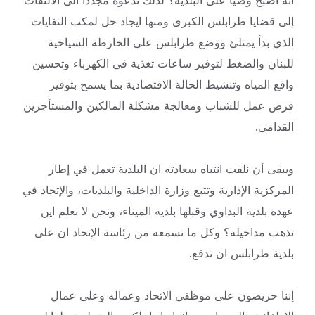
انه أصبح وصيا على البلدية؟ لذلك ندعوه مجددا الى الالتفات
إلى قضايا طرابلس الكبرى ومنها ايجاد حل لمكب النفايات
الذي بدأ يمتلئ ووضع طرابلس على الخارطة السياحية
للبنان والضغط لتوفير ساعات تغذية في الكهرباء وتحسين
واقع المياه وتنشيط الحالة الاقتصادية بما يسمح بتوفير
فرص عمل للشباب ومعالجة مشكلة المالكين والمستأجرين
القدامى.
ويبقى أن نلفت انتباه سعادته ان البلدية تعمل في إطار
المركزية الإدارية وتتبع وزارة الداخلية والبلديات، والإتحاد في
عهدة بلدية البداوي وقبلها بلدية الميناء، ونحن لا نعلم اين
تذهب مداخيله؟ وكل ما نسمعه من رئاسة الإتحاد ان على
بلدية طرابلس ان تدفع.
إننا حريصون على موظفي الاتحاد وعماله وعلى عمال