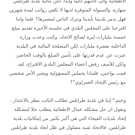
الاطفائية والى جانبهم دائما وابدا، لكن مالية بلدية طرابلس
منهارة، والسيولة المتوفرة لديها لا تكفي رواتب لمدة شهرين
فهل ندمر بلديتنا بأيدينا ونترك الناس لمصيرها؟ علما واننا
اقترحنا على المجلس البلدي في جلسته الأخيرة تقديم مبلغ
خمسة مليارات ليرة لصالح الاتحاد، وكنت وعدت وزارة
الداخلية بعشرة مليارات لكن المصلحة المالية في البلدية
عبرت عن عدم قدرتها على تأمين المبلغ بالوقت الحاضر،
ولكن للأسف رفض أعضاء المجلس البلدي الاقتراح، لقد
قمت بواجبي، فلماذا يحملني المسؤولية ويعتبر الأمر شخصي
مع رئيس الإتحاد الغمراوي”؟
وختم:” إننا في بلدية طرابلس نطالب النائب مطر بالاعتذار ،
ونقول ان حل مشكلة عمال الاطفائية يتطلب حلا لمشكلة
إتحاد بلديات الفيحاء التي هي أكبر بكثير من إمكانيات بلدية
طرابلس، فالاتحاد شبه مشلول في ظل ابعاد بلدية طرابلس