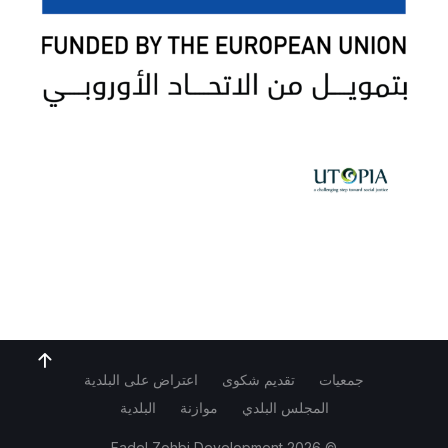
جمعيات
تقديم شكوى
اعتراض على البلدية
المجلس البلدي
موازنة
البلدية
Fadel Zohbi Development
© 2026