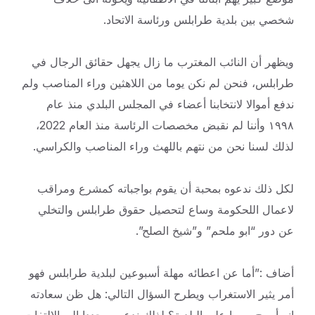
شخصي بين بلدية طرابلس ورئاسة الاتحاد.
ويظهر أن النائب المغترب ما زال يجهل حقائق الرجال في
طرابلس، فنحن لم نكن يوما من اللاهثين وراء المناصب ولم
ندفع أموالا لانتخابنا أعضاء في المجلس البلدي منذ عام
١٩٩٨ وأننا لم نقبض مخصصات الرئاسة منذ العام 2022،
لذلك لسنا نحن من نتهم باللهث وراء المناصب والكراسي.
لكل ذلك ندعوه بمحبة أن يقوم بواجباته كمشرع ومراقب
لاعمال اللحكومة وساع لتحصيل حقوق طرابلس والتخلي
عن دور “ابو ملحم” و”شيخ الصلح”.
أضاف :”أما عن اعطائه مهلة أسبوعين لبلدية طرابلس فهو
أمر يثير الاستغراب ويطرح السؤال التالي: هل ظن سعادته