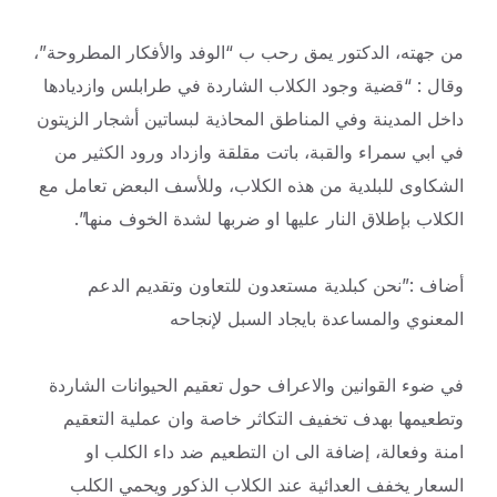
من جهته، الدكتور يمق رحب ب “الوفد والأفكار المطروحة”،
وقال : “قضية وجود الكلاب الشاردة في طرابلس وازديادها
داخل المدينة وفي المناطق المحاذية لبساتين أشجار الزيتون
في ابي سمراء والقبة، باتت مقلقة وازداد ورود الكثير من
الشكاوى للبلدية من هذه الكلاب، وللأسف البعض تعامل مع
الكلاب بإطلاق النار عليها او ضربها لشدة الخوف منها”.
أضاف :”نحن كبلدية مستعدون للتعاون وتقديم الدعم
المعنوي والمساعدة بايجاد السبل لإنجاحه
في ضوء القوانين والاعراف حول تعقيم الحيوانات الشاردة
وتطعيمها بهدف تخفيف التكاثر خاصة وان عملية التعقيم
امنة وفعالة، إضافة الى ان التطعيم ضد داء الكلب او
السعار يخفف العدائية عند الكلاب الذكور ويحمي الكلب