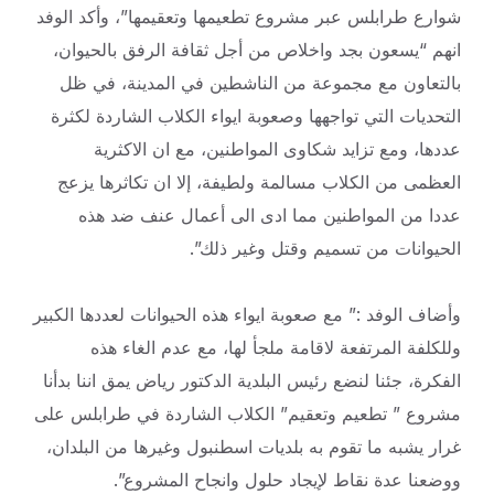
شوارع طرابلس
عبر مشروع تطعيمها وتعقيمها”، وأكد الوفد
انهم “يسعون بجد واخلاص من أجل ثقافة الرفق بالحيوان،
بالتعاون مع مجموعة من الناشطين في المدينة، في ظل
التحديات التي تواجهها وصعوبة ايواء الكلاب الشاردة لكثرة
عددها، ومع تزايد شكاوى المواطنين، مع ان الاكثرية
العظمى من الكلاب مسالمة ولطيفة، إلا ان تكاثرها يزعج
عددا من المواطنين مما ادى الى أعمال عنف ضد هذه
الحيوانات من تسميم وقتل وغير ذلك”.
وأضاف الوفد :” مع صعوبة ايواء هذه الحيوانات لعددها الكبير
وللكلفة المرتفعة لاقامة ملجأ لها، مع عدم الغاء هذه
الفكرة، جئنا لنضع رئيس البلدية الدكتور رياض يمق اننا بدأنا
مشروع ” تطعيم وتعقيم” الكلاب الشاردة في طرابلس على
غرار يشبه ما تقوم به بلديات اسطنبول وغيرها من البلدان،
ووضعنا عدة نقاط لإيجاد حلول وانجاح المشروع”.