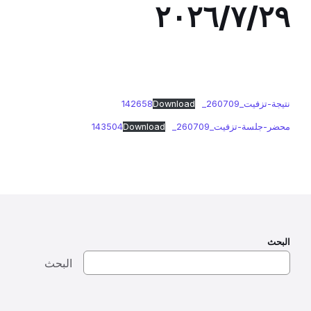
٢٠٢٦/٧/٢٩
نتيجة-تزفيت_260709_142658
Download
محضر-جلسة-تزفيت_260709_143504
Download
البحث
البحث