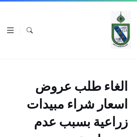
Ski
Ski
Ski
t
t
t
conten
foote
mai
navigatio
الغاء طلب عروض
اسعار شراء مبيدات
زراعية بسبب عدم