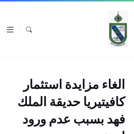
Ski
Ski
Ski
t
t
t
conten
foote
mai
navigatio
الغاء مزايدة استثمار
كافيتيريا حديقة الملك
فهد بسبب عدم ورود