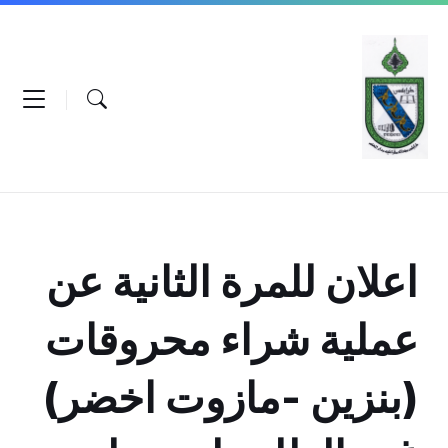
Ski
Ski
Ski
t
t
t
conten
foote
mai
navigatio
اعلان للمرة الثانية عن
عملية شراء محروقات
(بنزين -مازوت اخضر)