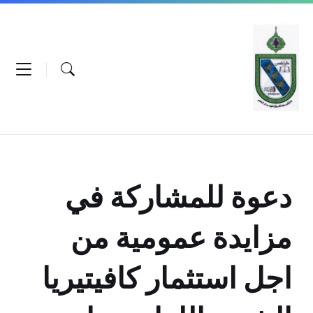
Ski
Ski
Ski
t
t
t
conten
foote
mai
navigatio
دعوة للمشاركة في
مزايدة عمومية من
اجل استثمار كافيتيريا