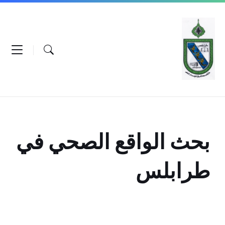
Ski
Ski
Ski
t
t
t
conten
foote
mai
navigatio
بحث الواقع الصحي في
طرابلس