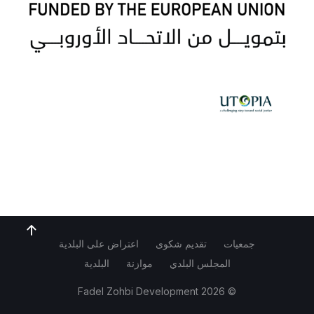
جمعيات
تقديم شكوى
اعتراض على البلدية
المجلس البلدي
موازنة
البلدية
Fadel Zohbi Development
© 2026