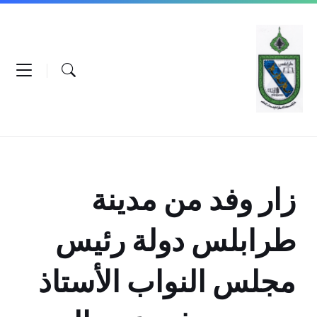
Ski
Ski
Ski
t
t
t
conten
foote
mai
navigatio
زار وفد من مدينة
طرابلس دولة رئيس
مجلس النواب الأستاذ