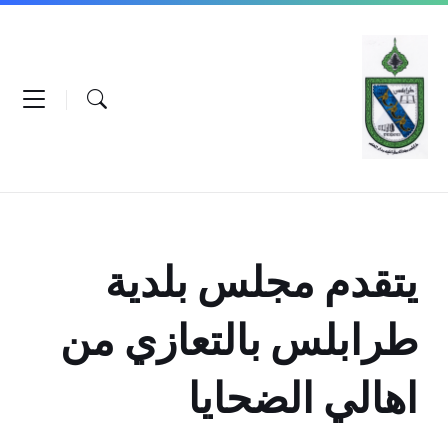
Ski
Ski
Ski
t
t
t
conten
foote
mai
navigatio
يتقدم مجلس بلدية
طرابلس بالتعازي من
اهالي الضحايا