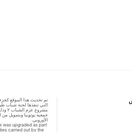
تم تحديث هذا الموقع كجزء
س
التي تنفذها لجنة شباب ط
مشروع عزم
جمعية يوتوبيا وبتمويل من ال
الأوروبي.
e was upgraded as part
ities carried out by the