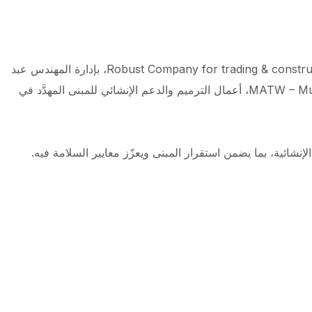
بالتعاون مع بلدية طرابلس و نقابة المهندسين ، تنفّذ شركة Robust Company for trading & construction، بإدارة المهندس عبد
Around The World، أعمال الترميم والدعم الإنشائي للمبنى المهدَّد في
نشائية، بما يضمن استقرار المبنى ويعزّز معايير السلامة فيه.