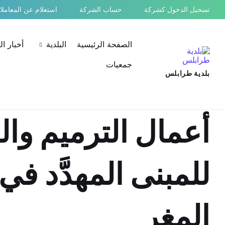
Ski
Ski
Ski
تسجيل الدخول كشركة
حساب الشركة
استعلام عن المعامل
t
t
t
conten
foote
mai
navigatio
الصفحة الرئيسية
البلدية
أخبار ا
جمعيات
بلدية طرابلس
أعمال الترميم وال
للمبنى المهدَّد ف
المغر