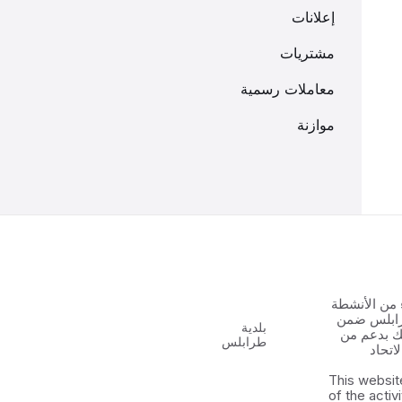
إعلانات
مشتريات
معاملات رسمية
موازنة
 من الأنشطة
رابلس ضمن
بلدية
 الشباب ٢ وذلك بدعم من
طرابلس
اتحاد
This websit
of the activ