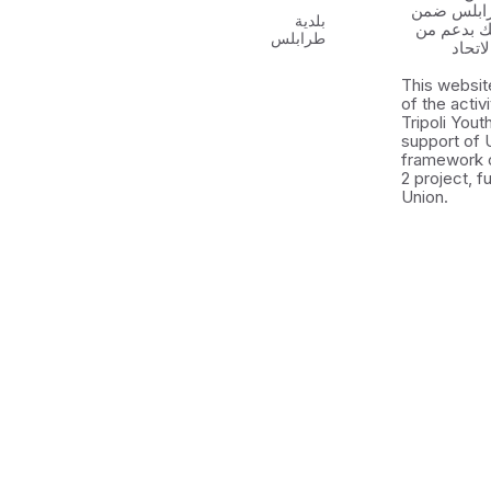
رابلس ضمن
بلدية
 الشباب ٢ وذلك بدعم من
طرابلس
اتحاد
This websit
of the activ
Tripoli You
support of 
framework 
2 project, 
Union.