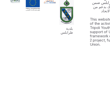
رابلس ضمن
 الشباب ٢ وذلك بدعم من
اتحاد
This websit
of the activ
Tripoli You
بلدية
support of 
طرابلس
framework 
2 project, 
Union.