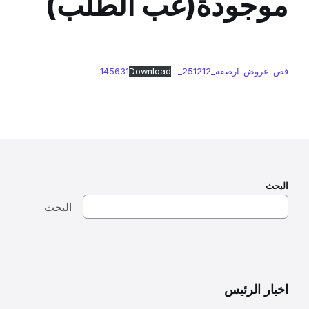
موجودة(غب الطلب)
فض-عروض-ارصفة_251212_145631
Download
البحث
البحث
اخبار الرئيس