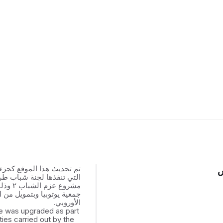
تم تحديث هذا الموقع كجزء
س
التي تنفذها لجنة شباب ط
مشروع عزم
جمعية يوتوبيا وبتمويل من ال
الأوروبي.
e was upgraded as part
ities carried out by the