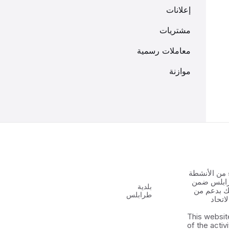
إعلانات
مشتريات
معاملات رسمية
موازنة
 من الأنشطة
رابلس ضمن
بلدية
 الشباب ٢ وذلك بدعم من
طرابلس
اتحاد
This websit
of the activ