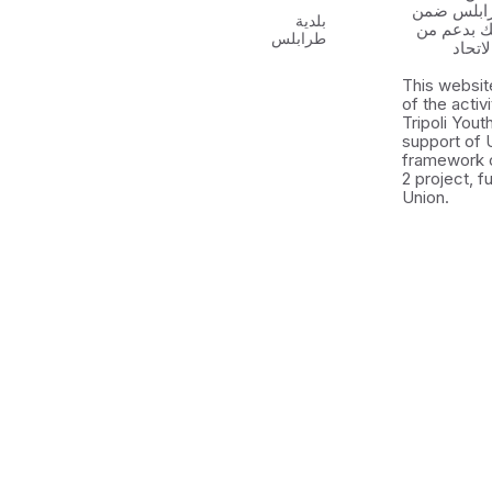
رابلس ضمن
بلدية
 الشباب ٢ وذلك بدعم من
طرابلس
اتحاد
This websit
of the activ
Tripoli You
support of 
framework 
2 project, 
Union.