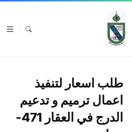
Ski
Ski
Ski
t
t
t
conten
foote
mai
navigatio
طلب اسعار لتنفيذ
اعمال ترميم و تدعيم
الدرج في العقار 471-