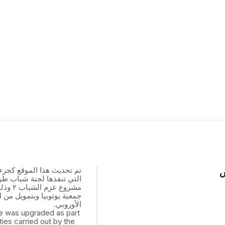
تم تحديث هذا الموقع كجزء
س
التي تنفذها لجنة شباب ط
مشروع عزم
جمعية يوتوبيا وبتمويل من ال
الأوروبي.
e was upgraded as part
ities carried out by the