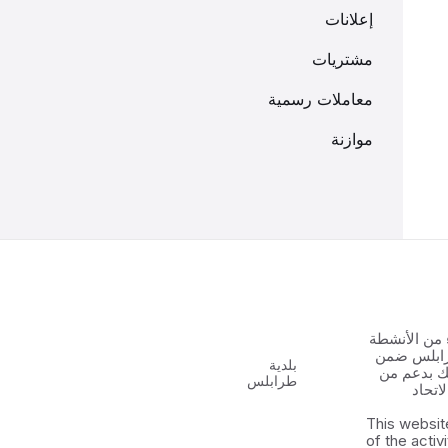
إعلانات
مشتريات
معاملات رسمية
موازنة
 من الأنشطة
رابلس ضمن
بلدية
 الشباب ٢ وذلك بدعم من
طرابلس
اتحاد
This websit
of the activ