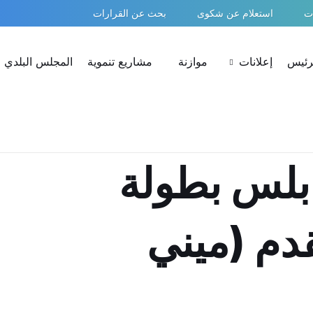
ات
استعلام عن شكوى
بحث عن القرارات
لرئيس
إعلانات
موازنة
مشاريع تنموية
المجلس البلدي
بلس بطولة
قدم (ميني