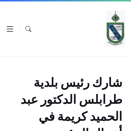
Ski
Ski
Ski
t
t
t
conten
foote
mai
navigatio
شارك رئيس بلدية
طرابلس الدكتور عبد
الحميد كريمة في