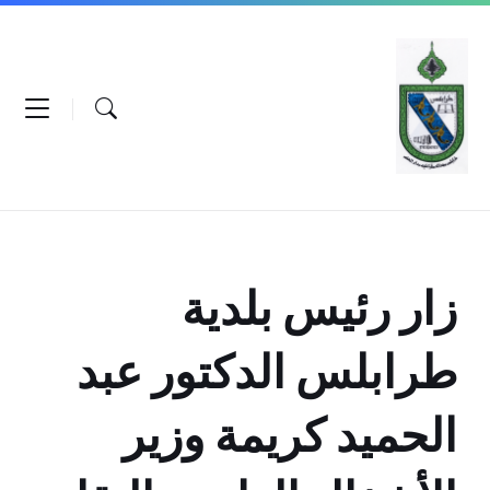
Ski
Ski
Ski
t
t
t
conten
foote
mai
navigatio
زار رئيس بلدية
طرابلس الدكتور عبد
الحميد كريمة وزير