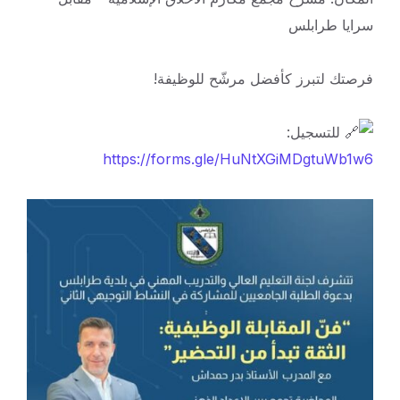
سرايا طرابلس
فرصتك لتبرز كأفضل مرشّح للوظيفة!
للتسجيل:
https://forms.gle/HuNtXGiMDgtuWb1w6