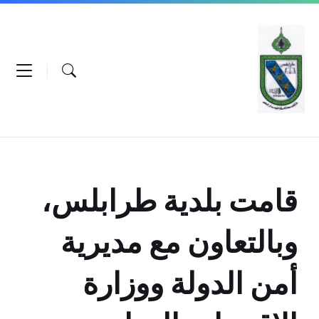
Ski
Ski
Ski
t
t
t
conten
foote
mai
navigatio
قامت بلدية طرابلس،
وبالتعاون مع مديرية
أمن الدولة ووزارة