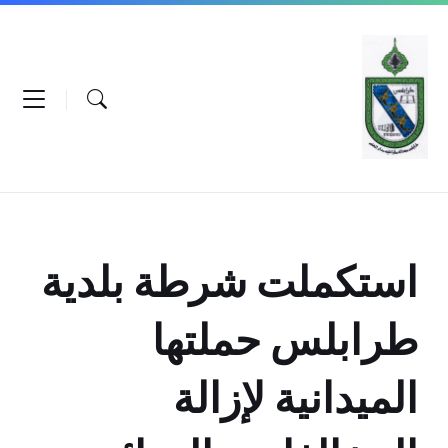
Ski
Ski
Ski
t
t
t
conten
foote
mai
navigatio
استكملت شرطة بلدية
طرابلس حملتها
الميدانية لإزالة