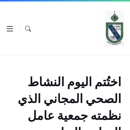
Ski
Ski
Ski
t
t
t
conten
foote
mai
navigatio
اختُتم اليوم النشاط
الصحي المجاني الذي
نظمته جمعية عامل