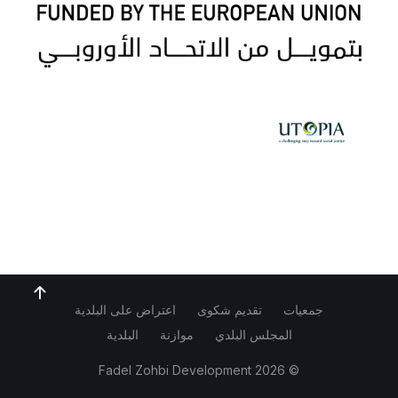
جمعيات
تقديم شكوى
اعتراض على البلدية
المجلس البلدي
موازنة
البلدية
Fadel Zohbi Development
© 2026