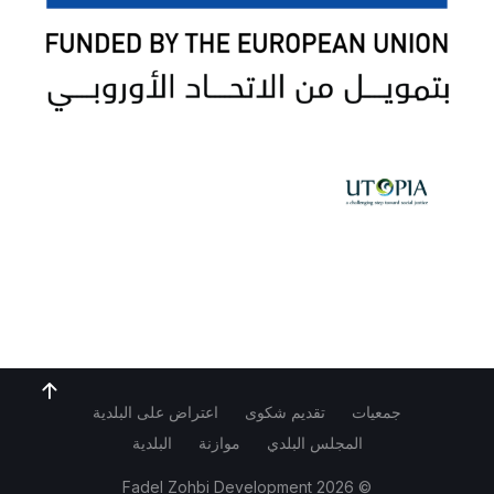
جمعيات
تقديم شكوى
اعتراض على البلدية
المجلس البلدي
موازنة
البلدية
Fadel Zohbi Development
© 2026