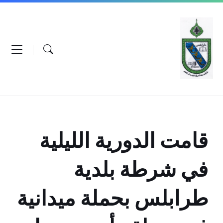
Ski
Ski
Ski
t
t
t
conten
foote
mai
navigatio
قامت الدورية الليلية
في شرطة بلدية
طرابلس بحملة ميدانية