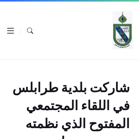
Ski
Ski
Ski
t
t
t
conten
foote
mai
navigatio
شاركت بلدية طرابلس
في اللقاء المجتمعي
المفتوح الذي نظمته