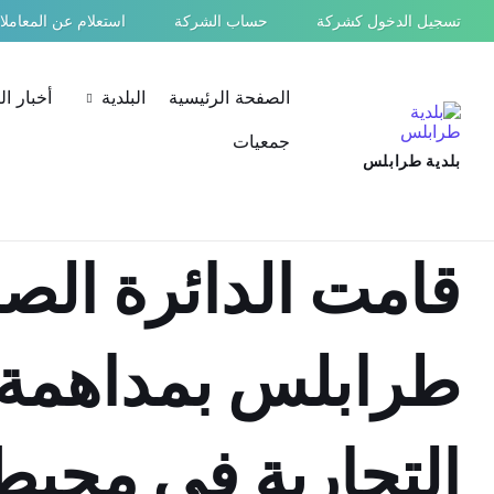
Ski
Ski
Ski
تسجيل الدخول كشركة
حساب الشركة
استعلام عن المعامل
t
t
t
conten
foote
mai
navigatio
الصفحة الرئيسية
البلدية
أخبار ا
جمعيات
بلدية طرابلس
قامت الدائرة الصح
طرابلس بمداهمة 
التجارية في محي