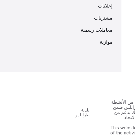
إعلانات
مشتريات
معاملات رسمية
موازنة
 من الأنشطة
رابلس ضمن
بلدية
 الشباب ٢ وذلك بدعم من
طرابلس
اتحاد
This websit
of the activ