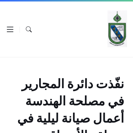
Ski
Ski
Ski
t
t
t
conten
foote
mai
navigatio
نفّذت دائرة المجارير
في مصلحة الهندسة
أعمال صيانة ليلية في