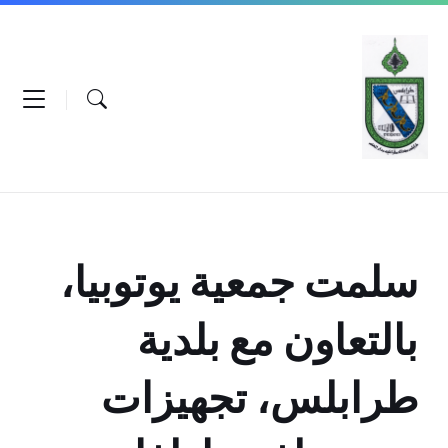
Ski
Ski
Ski
t
t
t
conten
foote
mai
navigatio
سلمت جمعية يوتوبيا،
بالتعاون مع بلدية
طرابلس، تجهيزات