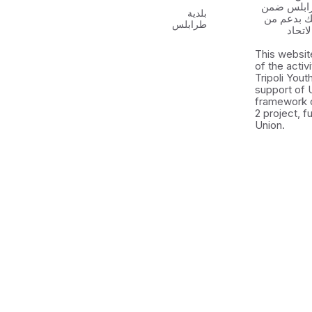
رابلس ضمن
بلدية
 الشباب ٢ وذلك بدعم من
طرابلس
اتحاد
This websit
of the activ
Tripoli You
support of 
framework 
2 project, 
Union.