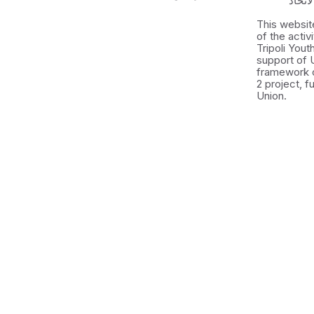
اتحاد
This websit
of the activ
Tripoli You
support of 
framework 
2 project, 
Union.