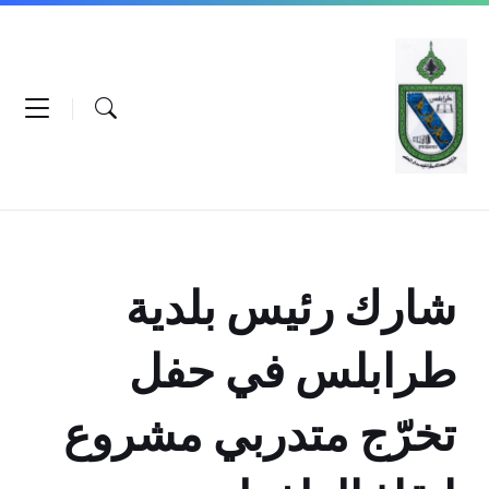
Ski
Ski
Ski
t
t
t
conten
foote
mai
navigatio
شارك رئيس بلدية
طرابلس في حفل
تخرّج متدربي مشروع