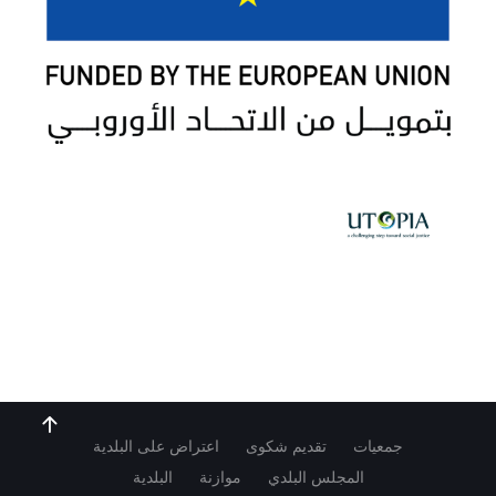
جمعيات
تقديم شكوى
اعتراض على البلدية
المجلس البلدي
موازنة
البلدية