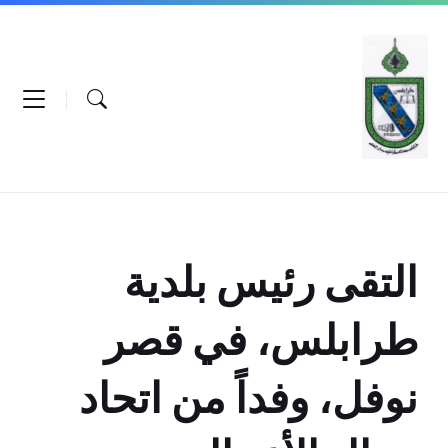
Ski
Ski
Ski
t
t
t
conten
foote
mai
navigatio
التقى رئيس بلدية
طرابلس، في قصر
نوفل، وفداً من اتحاد