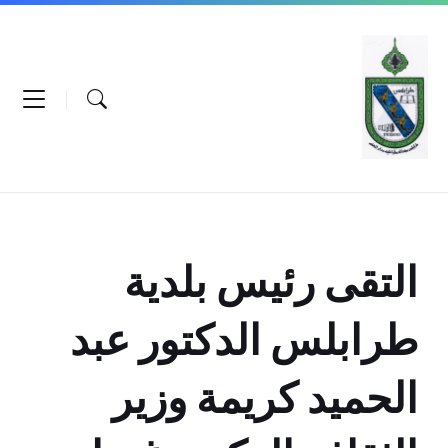
Ski
Ski
Ski
t
t
t
conten
foote
mai
navigatio
التقى رئيس بلدية
طرابلس الدكتور عبد
الحميد كريمة وزير