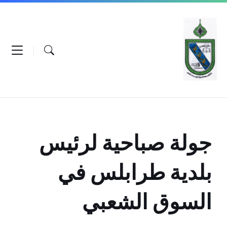
Ski
Ski
Ski
t
t
t
conten
foote
mai
navigatio
جولة صباحية لرئيس
بلدية طرابلس في
السوق الشعبي