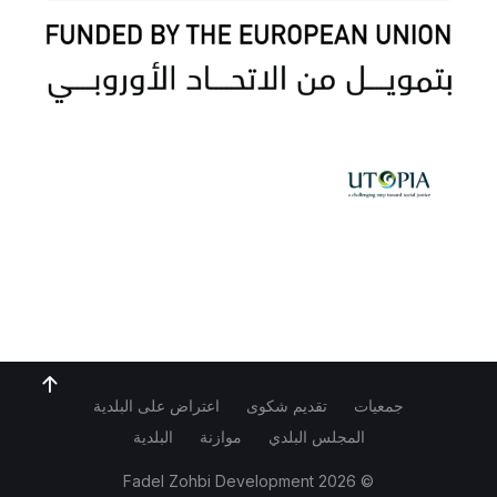
جمعيات
تقديم شكوى
اعتراض على البلدية
المجلس البلدي
موازنة
البلدية
Fadel Zohbi Development
© 2026