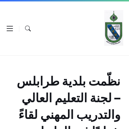
Ski
Ski
Ski
t
t
t
conten
foote
mai
navigatio
نظّمت بلدية طرابلس
– لجنة التعليم العالي
والتدريب المهني لقاءً