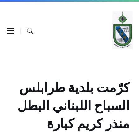
Ski
Ski
Ski
t
t
t
conten
foote
mai
navigatio
كرّمت بلدية طرابلس
السباح اللبناني البطل
منذر كريم كبارة