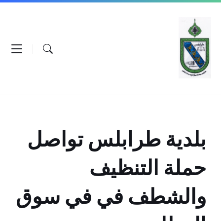
Ski
Ski
Ski
t
t
t
conten
foote
mai
navigatio
بلدية طرابلس تواصل
حملة التنظيف
والشطف في في سوق