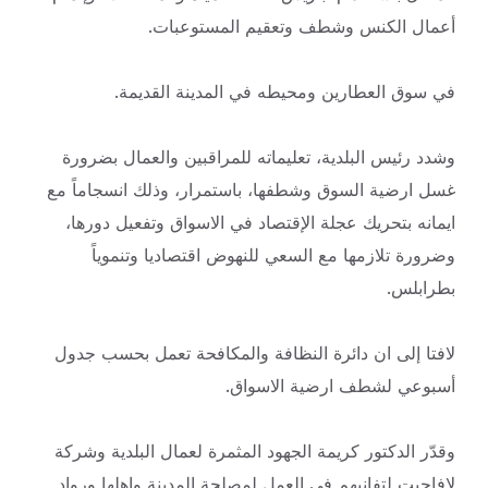
أعمال الكنس وشطف وتعقيم المستوعبات.
في سوق العطارين ومحيطه في المدينة القديمة.
وشدد رئيس البلدية، تعليماته للمراقبين والعمال بضرورة
غسل ارضية السوق وشطفها، باستمرار، وذلك انسجاماً مع
ايمانه بتحريك عجلة الإقتصاد في الاسواق وتفعيل دورها،
وضرورة تلازمها مع السعي للنهوض اقتصاديا وتنموياً
بطرابلس.
لافتا إلى ان دائرة النظافة والمكافحة تعمل بحسب جدول
أسبوعي لشطف ارضية الاسواق.
وقدّر الدكتور كريمة الجهود المثمرة لعمال البلدية وشركة
لافاجيت لتفانيهم في العمل لمصلحة المدينة واهلها ورواد