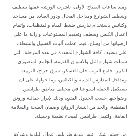
ومنذ ساعات الصباح الأولى، باشرت الورشة عملها بتنظيف
وشطف الشوارع ومداخل المحال ودور العبادة من مساجد
وكنائس باستخدام نباريش ضغط المياه والمنظفات، وإتمام
أعمال الكنس وشطف وتعقيم المستوعبات وازالة ما على
ارضياتها من أوساخ، فيما عملت آليات الغسيل والشطف
على تنظيف كافة الشوارع المحددة في هذه المرحلة، التي
شملت شوارع التل والأسواق القديمة، الجامع المنصوري
الكبير، جامع التوبة، خان العسكر، سوق حراج، التربيعة
ومداخل المدارس الدينية والكنائس، وما حولها، على ان
تستكمل الحملة اسبوعيا في مختلف مناطق طرابلس
وضواحيها حسب الجدول المتبع، وذلك لإبراز جمالية ورونق
المنطقة، والحد من انتشار الروائح وضمان الصحة والسلامة
العامة، ولتبقى طرابلس الفيحاء نظيفة وجميلة.
من جهته، شكر رئيس بلدية طرابلس عمال البلدية وشركة