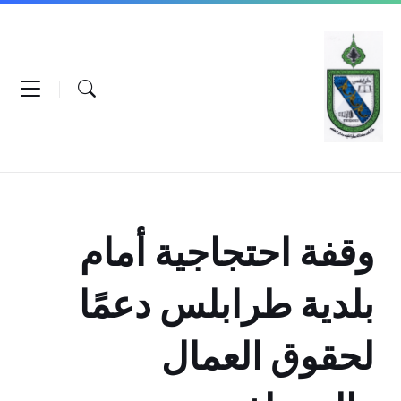
Ski
Ski
Ski
t
t
t
conten
foote
mai
navigatio
وقفة احتجاجية أمام
بلدية طرابلس دعمًا
لحقوق العمال